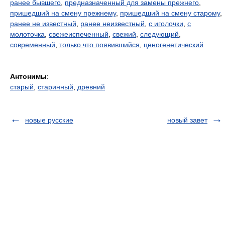
ранее бывшего
,
предназначенный для замены прежнего
,
пришедший на смену прежнему
,
пришедший на смену старому
,
ранее не известный
,
ранее неизвестный
,
с иголочки
,
с
молоточка
,
свежеиспеченный
,
свежий
,
следующий
,
современный
,
только что появившийся
,
ценогенетический
Антонимы
:
старый
,
старинный
,
древний
новые русские
новый завет